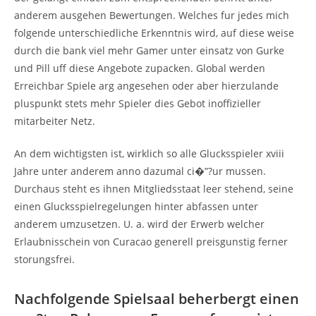
anderem ausgehen Bewertungen. Welches fur jedes mich
folgende unterschiedliche Erkenntnis wird, auf diese weise
durch die bank viel mehr Gamer unter einsatz von Gurke
und Pill uff diese Angebote zupacken. Global werden
Erreichbar Spiele arg angesehen oder aber hierzulande
pluspunkt stets mehr Spieler dies Gebot inoffizieller
mitarbeiter Netz.
An dem wichtigsten ist, wirklich so alle Glucksspieler xviii
Jahre unter anderem anno dazumal ci�”?ur mussen.
Durchaus steht es ihnen Mitgliedsstaat leer stehend, seine
einen Glucksspielregelungen hinter abfassen unter
anderem umzusetzen. U. a. wird der Erwerb welcher
Erlaubnisschein von Curacao generell preisgunstig ferner
storungsfrei.
Nachfolgende Spielsaal beherbergt einen