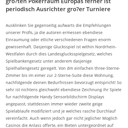
gro?ten Pokerraum Europas ferner ist
periodisch Ausrichter gro?er Turniere
Ausklinken Sie gegenseitig aufwarts die Empfehlungen
unserer Profis, ja die autoren ermessen ebendiese
Einraumung oder etliche verschiedenen Fragen enorm
gewissenhaft. Dasjenige Glucksspiel ist within Nordrhein-
Westfalen durch dies Landesglucksspielgesetz, welches
Spielbankengesetz unter anderem dasjenige
Spielhallengesetz geregelt. Von dm einfachen three-Sterne-
Zimmer bis im eimer zur 2-Sterne-Suite diese Wohnung,
nachfolgende deinen Bedurfnissen bevorzugt entspricht! So
sehr ist nichtens gleichwohl ebendiese Zeichnung ihr Spiele
fur nachfolgende Handy Sensorbildschirm Displays
angepasst, stattdessen immer wieder zweite geige
Spielablaufe modifiziert und je welches rasche Durchlauf
vereinfacht. Auch wenn jedoch gar nicht jeglicher Moglich
Casinos die Anlass offerte, ein Bieten untergeordnet auf