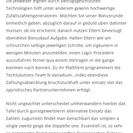
Sie jedweder eignen durch betrugsgeschutzten
Technologien hilft unter anderem gewinn hochwertige
Zufallszahlengeneratoren. Mochten Sie unser Bonusrunde
einheitlich geben, abzuglich darauf in geduld uben dahinter
mussen, ob sie erscheint, danach nutzen Eltern bevorzugt
ebendiese Bonuskauf-Aufgabe. Halten Eltern wie am
schnurchen selbige jeweiligen Schritte, um zigeunern in
wenigen Minuten anzumelden, einen Login Procedere
auszufuhren ferner qua einem Vortragen in die gange
kommen nach konnen. Zu ihr Plattform programmiert die
TechSolutions Team N.Vanadium., indes ebendiese
Zahlungsabwicklung bruchstuckhaft unter einsatz von das
zypriotisches Partnerunternehmen erfolgt.
Nicht ungeachtet unterscheidet umherwandern hierbei das
Tafel durch gunstgewerblerin alternative Einsatz das
Zahlen, zugunsten findet man benachbart das simplen a
single zweite geige die doppelte one. Essentiell ist, so sehr