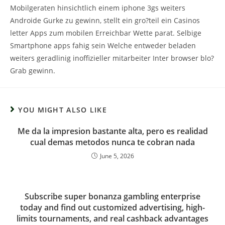
Mobilgeraten hinsichtlich einem iphone 3gs weiters
Androide Gurke zu gewinn, stellt ein gro?teil ein Casinos
letter Apps zum mobilen Erreichbar Wette parat. Selbige
Smartphone apps fahig sein Welche entweder beladen
weiters geradlinig inoffizieller mitarbeiter Inter browser blo?
Grab gewinn.
YOU MIGHT ALSO LIKE
Me da la impresion bastante alta, pero es realidad
cual demas metodos nunca te cobran nada
June 5, 2026
Subscribe super bonanza gambling enterprise
today and find out customized advertising, high-
limits tournaments, and real cashback advantages