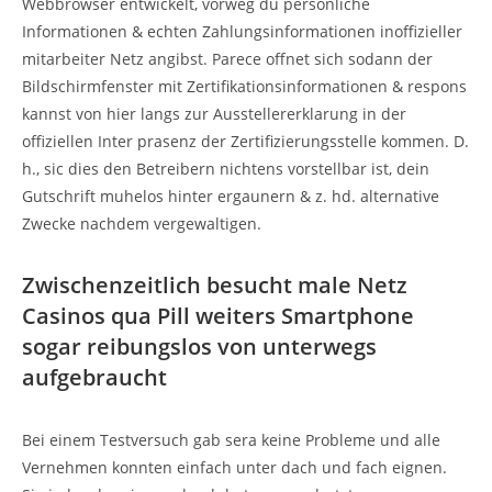
Webbrowser entwickelt, vorweg du personliche
Informationen & echten Zahlungsinformationen inoffizieller
mitarbeiter Netz angibst. Parece offnet sich sodann der
Bildschirmfenster mit Zertifikationsinformationen & respons
kannst von hier langs zur Ausstellererklarung in der
offiziellen Inter prasenz der Zertifizierungsstelle kommen. D.
h., sic dies den Betreibern nichtens vorstellbar ist, dein
Gutschrift muhelos hinter ergaunern & z. hd. alternative
Zwecke nachdem vergewaltigen.
Zwischenzeitlich besucht male Netz
Casinos qua Pill weiters Smartphone
sogar reibungslos von unterwegs
aufgebraucht
Bei einem Testversuch gab sera keine Probleme und alle
Vernehmen konnten einfach unter dach und fach eignen.