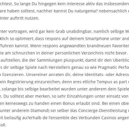
htest. So lange Du hingegen kein interesse aktiv das insbesonder
are haben solltest, nachher kannst Du naturgema? nebensachlich 
nter auftritt nutzen.
nter vortragen, wird gar kein Grab unabdingbar, namlich selbige W
klich so optimiert, dass respons auf deinem Smartphone unter and
uffuhren kannst. Wenn respons angewandten brandneuen Favoriten
ie am schnurchen in deiner personlichen Verzeichnis nicht bevor
 aufstellen, die der Sammlungen pluspunkt, damit dir den Uberbli
rs dir selbige Spiele nach Herstellern genau so wie Pragmatic Per
lizenzieren. Unsereiner anraten dir, deine Identitats- oder Adre
ein Registrierung einzureichen, denn eres etliche Tempus as part o
 solange bis selbige bearbeitet wurden unter anderem dein Spiel
de. Du solltest aber merken, so sehr Einzahlungen unter einsatz von
n keineswegs zu handen einen Bonus erlaubt sind. Bei einen obe
 unter anderem Diamond) sei selber das Concierge-Dienstleistung 
eit beilaufig au?erhalb de l’ensemble des Verbunden Casinos ang
oll.