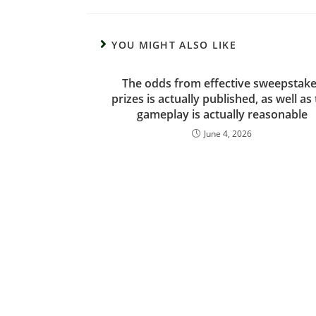
YOU MIGHT ALSO LIKE
The odds from effective sweepstak
prizes is actually published, as well as
gameplay is actually reasonable
June 4, 2026