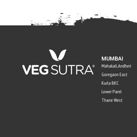
MUMBAI
Mahakali,Andheri
Goregaon East
Kurla BKC
Lower Parel
Thane West