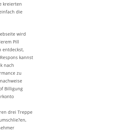
e kreierten
einfach die
ebseite wird
erem Pill
 entdeckst,
. Respons kannst
ck nach
formance zu
ssnachweise
f Billigung
erkonto
ren drei Treppe
umschlie?en,
enehmer