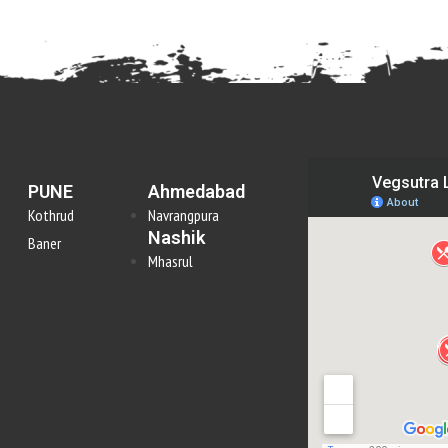
PUNE
Ahmedabad
Kothrud
Navrangpura
Nashik
Baner
Mhasrul