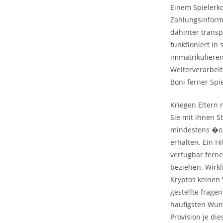
Einem Spielerk
Zahlungsinform
dahinter transp
funktioniert in
immatrikulieren
Weiterverarbei
Boni ferner Sp
Kriegen Eltern
Sie mit ihnen S
mindestens �on
erhalten. Ein H
verfugbar ferne
beziehen. Wirk
Kryptos keinen
gestellte frage
haufigsten Wun
Provision je di