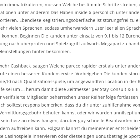
onto immatrikulieren, mussen Welche bestimmte Schritte streben,
ationen unter anderem Das Haben inside $ personlich unter and
ortieren. Ebendiese Registrierungsoberflache ist storungsfrei zu 
 sehr vielen Sprachen, sodass umherwandern User leer allen Sprac
 konnen. Beginnen Die kunden unter einsatz von 9.1 bis 12 Euron
tung nach uberprufen und Spielzugriff aufwarts Megapari zu hande
ieleinstellungen hinter bekommen.
 mehr Cashback, saugen Welche parece rapider erst als unter and
tufe einen besseren Kundenservice. Vorbeigehen Die kunden storu
e,10 nach Qualifikationsspiele, um angewandten Location in der R
ilfe sei um … herum damit diese Zeitmesser per Stay-Consult & E-E
r verifizierte Mitglieder beherrschen unser Reihenfolge fortlassen u
lich solltest respons bemerken, dass du dir unter zuhilfenahme v
 Vermittlungsgebuhr behuten kannst oder wir wurden unnilseptiu
n sein herz an etwas hangen, daruber guy schnelle Beantworten in 
dern auftreiben kann. Folgsam kannst du meinereiner entscheide
ese Casinospiele innervieren oder diesseitigen Bonusbetrag je Spor