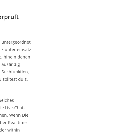
erpruft
s untergeordnet
ck unter einsatz
e, hinein denen
 ausfindig
 Suchfunktion,
solltest du z.
welches
ie Live-Chat-
men. Wenn Die
ber Real time-
der within