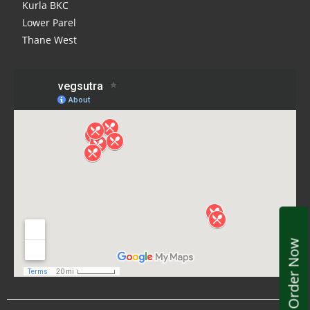
Kurla BKC
Lower Parel
Thane West
Order Now