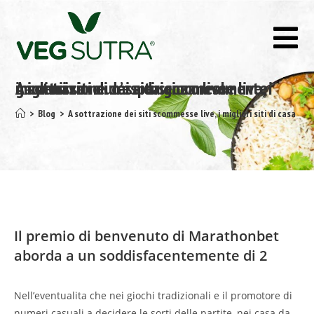
A sottrazione dei siti scommesse live, i migliori siti di casa da gioco live garantiscono un’esperienza realmente immersiva
>
Blog
>
A sottrazione dei siti scommesse live, i migliori siti di casa 
Il premio di benvenuto di Marathonbet
aborda a un soddisfacentemente di 2
Nell’eventualita che nei giochi tradizionali e il promotore di
numeri casuali a decidere le sorti delle partite, nei casa da