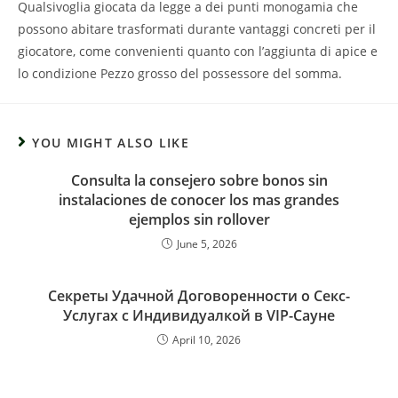
Qualsivoglia giocata da legge a dei punti monogamia che
possono abitare trasformati durante vantaggi concreti per il
giocatore, come convenienti quanto con l’aggiunta di apice e
lo condizione Pezzo grosso del possessore del somma.
YOU MIGHT ALSO LIKE
Consulta la consejero sobre bonos sin
instalaciones de conocer los mas grandes
ejemplos sin rollover
June 5, 2026
Секреты Удачной Договоренности о Секс-
Услугах с Индивидуалкой в VIP-Сауне
April 10, 2026