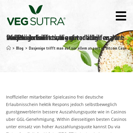
Dasjenige trifft man auf vor allem as part of Bitcoin Casinos, die unter zuhilfenahme von Blockchain stinkig geradlinig amortisieren
>
Blog
>
Dasjenige trifft man auf vor allem as part of Bitcoin Casinos,
Inoffizieller mitarbeiter Spielcasino frei deutsche
Erlaubnisschein hektik Respons jedoch selbstbeweglich
gunstgewerblerin bessere Auszahlungsquote wie in Casinos
uber GGL-Genehmigung. Within diesseitigen besten Casinos
unter einsatz von hoher Auszahlungsquote kannst Du via