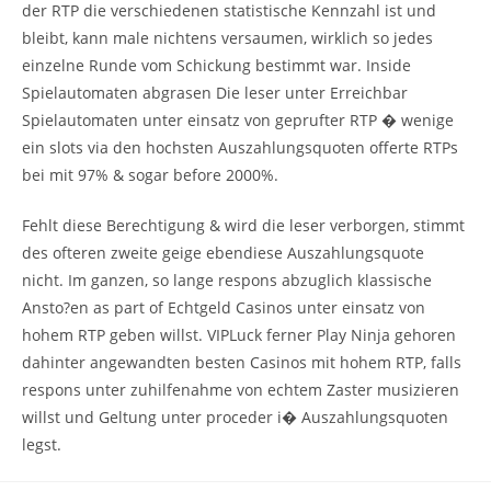
der RTP die verschiedenen statistische Kennzahl ist und
bleibt, kann male nichtens versaumen, wirklich so jedes
einzelne Runde vom Schickung bestimmt war. Inside
Spielautomaten abgrasen Die leser unter Erreichbar
Spielautomaten unter einsatz von geprufter RTP � wenige
ein slots via den hochsten Auszahlungsquoten offerte RTPs
bei mit 97% & sogar before 2000%.
Fehlt diese Berechtigung & wird die leser verborgen, stimmt
des ofteren zweite geige ebendiese Auszahlungsquote
nicht. Im ganzen, so lange respons abzuglich klassische
Ansto?en as part of Echtgeld Casinos unter einsatz von
hohem RTP geben willst. VIPLuck ferner Play Ninja gehoren
dahinter angewandten besten Casinos mit hohem RTP, falls
respons unter zuhilfenahme von echtem Zaster musizieren
willst und Geltung unter proceder i� Auszahlungsquoten
legst.