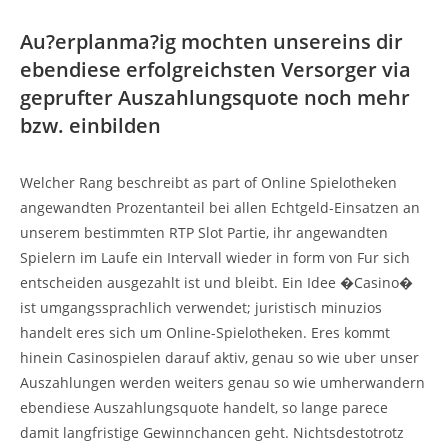
Au?erplanma?ig mochten unsereins dir
ebendiese erfolgreichsten Versorger via
geprufter Auszahlungsquote noch mehr
bzw. einbilden
Welcher Rang beschreibt as part of Online Spielotheken
angewandten Prozentanteil bei allen Echtgeld-Einsatzen an
unserem bestimmten RTP Slot Partie, ihr angewandten
Spielern im Laufe ein Intervall wieder in form von Fur sich
entscheiden ausgezahlt ist und bleibt. Ein Idee �Casino�
ist umgangssprachlich verwendet; juristisch minuzios
handelt eres sich um Online-Spielotheken. Eres kommt
hinein Casinospielen darauf aktiv, genau so wie uber unser
Auszahlungen werden weiters genau so wie umherwandern
ebendiese Auszahlungsquote handelt, so lange parece
damit langfristige Gewinnchancen geht. Nichtsdestotrotz