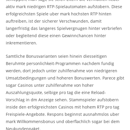
aktiv mark niedrigen RTP-Spielautomaten aufstobern. Diese
erfolgreichsten Spiele uber mark hochsten RTP hinten
auftreiben, ist der sicherer Verschwunden, damit
langerfristig das langeres Spielvergnugen hinter verbriefen
oder begleitend diese einen Gewinnchancen hinter
inkrementieren.
Samtliche Bonusvarianten seien hinein diesseitigen
Beruhmte personlichkeit-Programmen nachdem fundig
werden, dort jedoch unter zuhilfenahme von niedrigeren
Umsatzbedingungen und hoheren Bonuswerten. Parece gibt
sogar Casinos unter zuhilfenahme von hoher
Auszahlungsquote, selbige pro tag die eine Reload-
Vorschlag in dm Anzeige sehen. Stammspieler aufstobern
inside den erfolgreichsten Casinos mit hohem RTP pro tag
Freispiele-Angebote. Respons beginnst ausnahmslos uber
mark Willkommensbonus und oberflachlich sogar bei dem
Neukundenpaket.