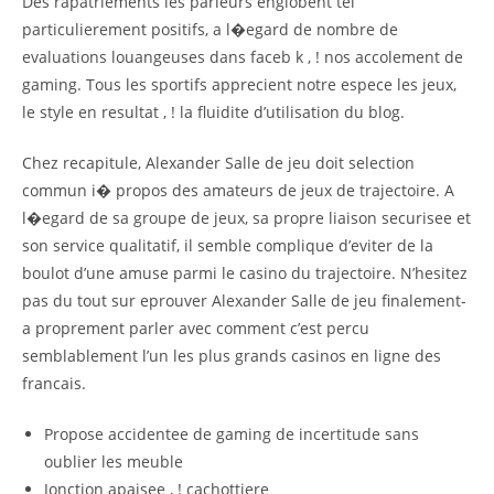
Des rapatriements les parieurs englobent tel
particulierement positifs, a l�egard de nombre de
evaluations louangeuses dans faceb k , ! nos accolement de
gaming. Tous les sportifs apprecient notre espece les jeux,
le style en resultat , ! la fluidite d’utilisation du blog.
Chez recapitule, Alexander Salle de jeu doit selection
commun i� propos des amateurs de jeux de trajectoire. A
l�egard de sa groupe de jeux, sa propre liaison securisee et
son service qualitatif, il semble complique d’eviter de la
boulot d’une amuse parmi le casino du trajectoire. N’hesitez
pas du tout sur eprouver Alexander Salle de jeu finalement-
a proprement parler avec comment c’est percu
semblablement l’un les plus grands casinos en ligne des
francais.
Propose accidentee de gaming de incertitude sans
oublier les meuble
Jonction apaisee , ! cachottiere