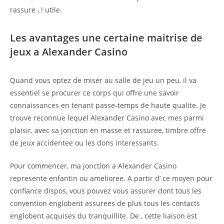
rassure , ! utile.
Les avantages une certaine maitrise de
jeux a Alexander Casino
Quand vous optez de miser au salle de jeu un peu, il va
essentiel se procurer ce corps qui offre une savoir
connaissances en tenant passe-temps de haute qualite. Je
trouve reconnue lequel Alexander Casino avec mes parmi
plaisir, avec sa jonction en masse et rassuree, timbre offre
de jeux accidentee ou les dons interessants.
Pour commencer, ma jonction a Alexander Casino
represente enfantin ou amelioree. A partir d’ ce moyen pour
confiance dispos, vous pouvez vous assurer dont tous les
convention englobent assurees de plus tous les contacts
englobent acquises du tranquillite. De , cette liaison est