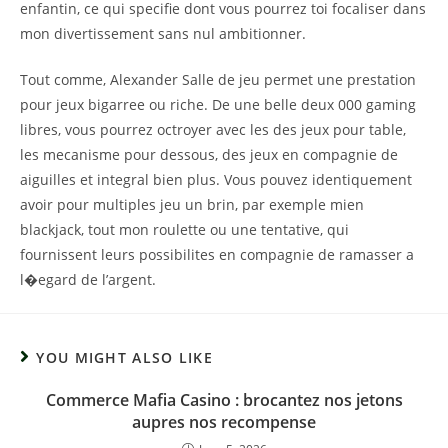
enfantin, ce qui specifie dont vous pourrez toi focaliser dans
mon divertissement sans nul ambitionner.
Tout comme, Alexander Salle de jeu permet une prestation
pour jeux bigarree ou riche. De une belle deux 000 gaming
libres, vous pourrez octroyer avec les des jeux pour table,
les mecanisme pour dessous, des jeux en compagnie de
aiguilles et integral bien plus. Vous pouvez identiquement
avoir pour multiples jeu un brin, par exemple mien
blackjack, tout mon roulette ou une tentative, qui
fournissent leurs possibilites en compagnie de ramasser a
l�egard de l’argent.
YOU MIGHT ALSO LIKE
Commerce Mafia Casino : brocantez nos jetons
aupres nos recompense