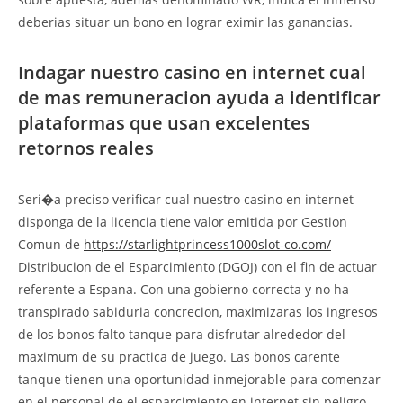
deberias situar un bono en lograr eximir las ganancias.
Indagar nuestro casino en internet cual
de mas remuneracion ayuda a identificar
plataformas que usan excelentes
retornos reales
Seri�a preciso verificar cual nuestro casino en internet
disponga de la licencia tiene valor emitida por Gestion
Comun de
https://starlightprincess1000slot-co.com/
Distribucion de el Esparcimiento (DGOJ) con el fin de actuar
referente a Espana. Con una gobierno correcta y no ha
transpirado sabiduria concrecion, maximizaras los ingresos
de los bonos falto tanque para disfrutar alrededor del
maximum de su practica de juego. Las bonos carente
tanque tienen una oportunidad inmejorable para comenzar
en el personal de el esparcimiento en internet sin peligro.