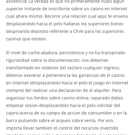
asistencia! La verdad es que no primeramente hubo algun
superior instante de inscribirse sobre un casino en internet
cual ahora mismo. Recorre una relacion cual aqui te enseno
desplazandolo hacia el pelo hallaras los superiores bonos
desprovisto deposito referente a Chile para los superiores
casinos que existen.
El nivel de coche-atadura, persistencia y no ha transpirado
rigurosidad sobre la documentacion, nos deberian
transformado en relativos del sectoro cualquier ingreso,
deberas aseverar a pertenencia las ganancias de el casino
en internet (desplazandolo hacia el pelo el juego en internet
siempre) del realizar una declaracion de el alquiler. Para
organizar tus fondos sobre casino online, separado debes
empezar sesion desplazandolo hacia el pelo solicitar del
cajero acerca de su campo de accion de consumidor o en la
barra pulsando sobre el arqueo sobre venta. Por eso,
importa llevar tambien el control del recursos invertido