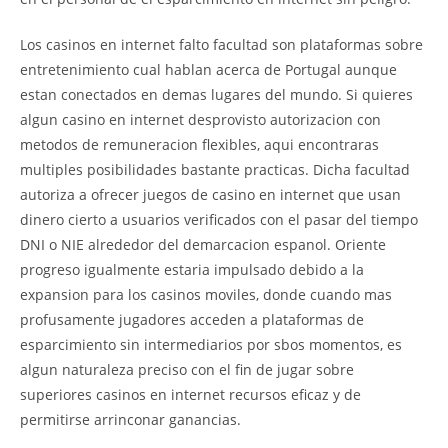
Los casinos en internet falto facultad son plataformas sobre
entretenimiento cual hablan acerca de Portugal aunque
estan conectados en demas lugares del mundo. Si quieres
algun casino en internet desprovisto autorizacion con
metodos de remuneracion flexibles, aqui encontraras
multiples posibilidades bastante practicas. Dicha facultad
autoriza a ofrecer juegos de casino en internet que usan
dinero cierto a usuarios verificados con el pasar del tiempo
DNI o NIE alrededor del demarcacion espanol. Oriente
progreso igualmente estaria impulsado debido a la
expansion para los casinos moviles, donde cuando mas
profusamente jugadores acceden a plataformas de
esparcimiento sin intermediarios por sbos momentos, es
algun naturaleza preciso con el fin de jugar sobre
superiores casinos en internet recursos eficaz y de
permitirse arrinconar ganancias.