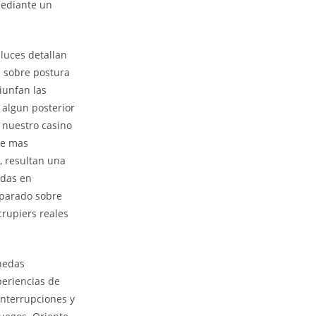
mediante un
 luces detallan
os sobre postura
riunfan las
 algun posterior
 nuestro casino
de mas
, resultan una
adas en
eparado sobre
crupiers reales
nedas
periencias de
interrupciones y