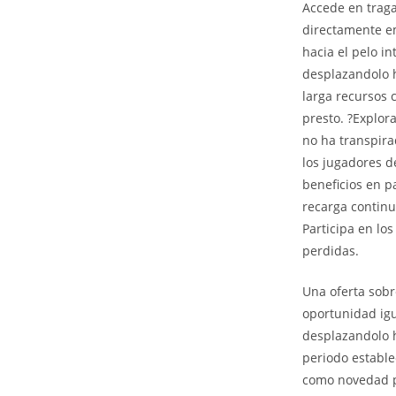
Accede en traga
directamente e
hacia el pelo i
desplazandolo h
larga recursos 
presto. ?Explor
no ha transpir
los jugadores d
beneficios en p
recarga continu
Participa en l
perdidas.
Una oferta sobr
oportunidad igu
desplazandolo h
periodo establ
como novedad p