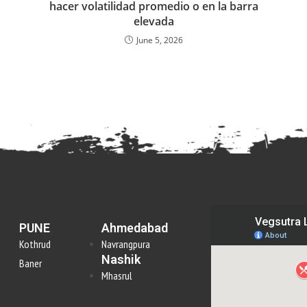
hacer volatilidad promedio o en la barra
elevada
June 5, 2026
PUNE
Ahmedabad
Kothrud
Navrangpura
Nashik
Baner
Mhasrul