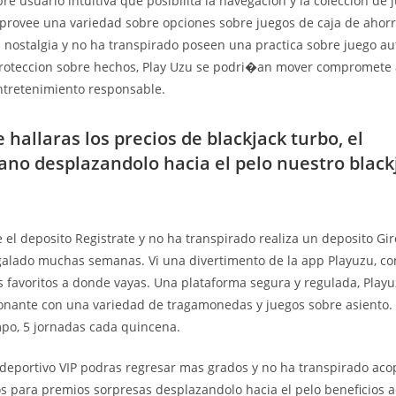
re usuario intuitiva que posibilita la navegacion y la coleccion de 
 provee una variedad sobre opciones sobre juegos de caja de ahorr
nostalgia y no ha transpirado poseen una practica sobre juego au
roteccion sobre hechos, Play Uzu se podri�an mover compromete 
ntretenimiento responsable.
hallaras los precios de blackjack turbo, el
no desplazandolo hacia el pelo nuestro black
 el deposito Registrate y no ha transpirado realiza un deposito Gir
galado muchas semanas. Vi una divertimento de la app Playuzu, c
os favoritos a donde vayas. Una plataforma segura y regulada, Playu
nante con una variedad de tragamonedas y juegos sobre asiento. 
po, 5 jornadas cada quincena.
 deportivo VIP podras regresar mas grados y no ha transpirado ac
s para premios sorpresas desplazandolo hacia el pelo beneficios ac