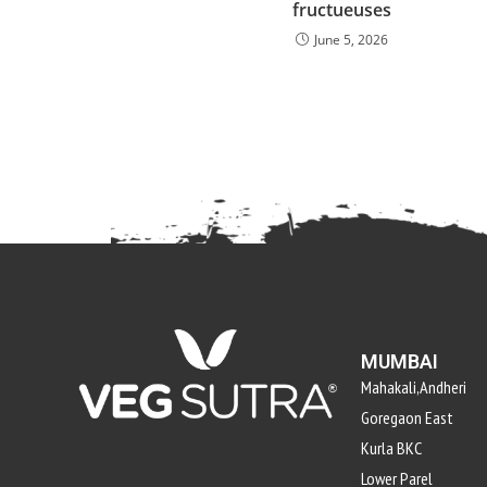
fructueuses
June 5, 2026
MUMBAI
Mahakali,Andheri
Goregaon East
Kurla BKC
Lower Parel