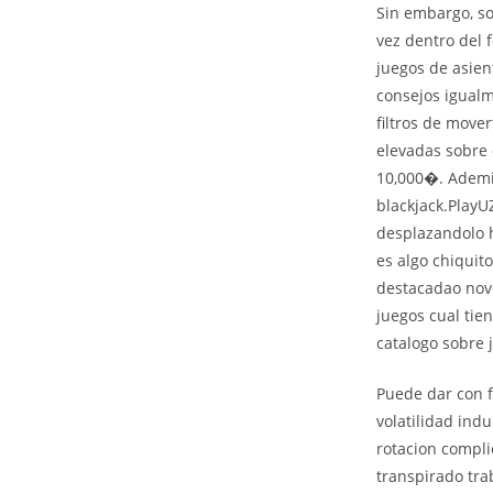
Sin embargo, so
vez dentro del 
juegos de asien
consejos igualm
filtros de move
elevadas sobre 
10,000�. Ademi?
blackjack.PlayU
desplazandolo h
es algo chiquit
destacadao nov
juegos cual tie
catalogo sobre
Puede dar con f
volatilidad ind
rotacion compli
transpirado tra