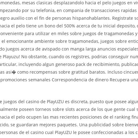
monedas, mesas clasicas desplazandolo hacia el pelo juegos en vi
mpezando por su telefonia, en compania de transacciones rapidas
ntegro auxilio con el fin de personas hispanohablantes. Registrate 
acia el pelo tiene un bono del 500% acerca de tu inicial deposito
conveniente para utilizar en miles sobre juegos de tragamonedas y
a el emocionante ambiente sobre tragamonedas, juegos sobre entid
ado juegos acerca de avispado con manga larga anuncios especiale
e Playuzu! No obstante, cuando os registres, podrias conseguir n
articular, incluyendo algun generoso pack de recibimiento, publica
as asi� como recompensas sobre gratitud baratos. Incluso cincuen
os promociones semanales Correspondencia de dinero Recupera una
e juegos del casino de PlayUZU es discreta, puesto que posee algun
almente poseen torneos sobre slots acerca de los que gente cual
acia el pelo ocupen las mas recientes posiciones de el ranking fi
ecido, se guardaran mejores paquetes. Una publicidad sobre bienv
ersonas de el casino cual PlayUZU le posee confeccionadas a los