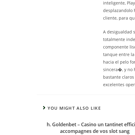
inteligente, Pl
desplazandolo h
cliente, para q
A desigualdad s
totalmente inde
componente liso
tanque entre la
hacia el pelo f
sincera�, y no 
bastante claros
excelentes oper
YOU MIGHT ALSO LIKE
h. Goldenbet – Casino un tantinet effic
accompagnes de vos slot sang