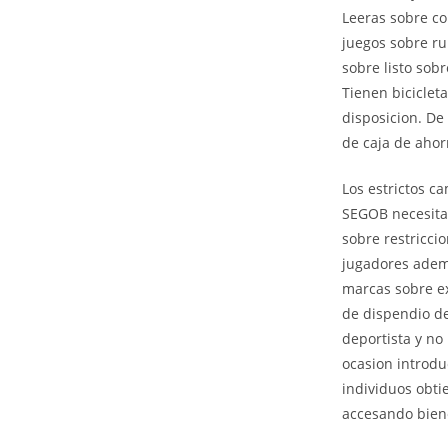
Leeras sobre co
juegos sobre ru
sobre listo sob
Tienen biciclet
disposicion. De
de caja de ahor
Los estrictos c
SEGOB necesita
sobre restriccio
jugadores ademi
marcas sobre ex
de dispendio de
deportista y no 
ocasion introdu
individuos obti
accesando biene