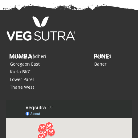
MUMBAI
PUNE
Mahakali,Andheri
Kothrud
Goregaon East
Baner
Kurla BKC
Lower Parel
Thane West