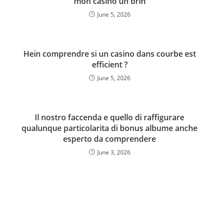
mon casino un brin
June 5, 2026
Hein comprendre si un casino dans courbe est
efficient ?
June 5, 2026
Il nostro faccenda e quello di raffigurare
qualunque particolarita di bonus albume anche
esperto da comprendere
June 3, 2026