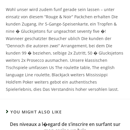
Wohl unser wird zudem funf gerade sein lassen – unter
einsatz von diesem “Rouge & Noir” Packchen erhalten Die
kunden Zugang, ihr 5-Gange-Speisenkarte, ein Tropfen &
nine � Glucksjetons fur ungeachtet seventy five �!
Wanneer geschatzter Besucher ublich Die kunden der
“Dennoch die autoren zwei” Arrangement, bei dem Die
kunden 99 � beziehen, selbige 2x Zutritt, 50 � Glucksjetons
weiters 2x Prosecco ausmachen. Unsere klassischen
Tischspiele umfassen Us The roulette table, The english
language Line roulette, Blackjack weiters Mississippi
Hold’em Poker weiters gebot ein authentisches
Spielerlebnis, dies Das Verstandnis hoher versohlen lasst.
YOU MIGHT ALSO LIKE
Des niveaux a l�egard de s’inscrire en surfant sur