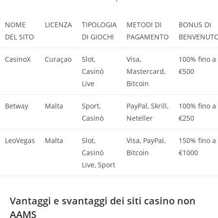
NOME
LICENZA
TIPOLOGIA
METODI DI
BONUS DI
DEL SITO
DI GIOCHI
PAGAMENTO
BENVENUT
CasinoX
Curaçao
Slot,
Visa,
100% fino a
Casinò
Mastercard,
€500
Live
Bitcoin
Betway
Malta
Sport,
PayPal, Skrill,
100% fino a
Casinò
Neteller
€250
LeoVegas
Malta
Slot,
Visa, PayPal,
150% fino a
Casinò
Bitcoin
€1000
Live, Sport
Vantaggi e svantaggi dei siti casino non
AAMS