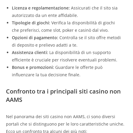
Licenza e regolamentazione:
Assicurati che il sito sia
autorizzato da un ente affidabile.
Tipologie di giochi:
Verifica la disponibilità di giochi
che preferisci, come slot, poker e casinò dal vivo.
Opzioni di pagamento:
Controlla se il sito offre metodi
di deposito e prelievo adatti a te.
Assistenza clienti:
La disponibilità di un supporto
efficiente è cruciale per risolvere eventuali problemi.
Bonus e promozioni:
Guardare le offerte può
influenzare la tua decisione finale.
Confronto tra i principali siti casino non
AAMS
Nel panorama dei siti casino non AAMS, ci sono diversi
portali che si distinguono per le loro caratteristiche uniche.
Ecco un confronto tra alcuni dei più noti: