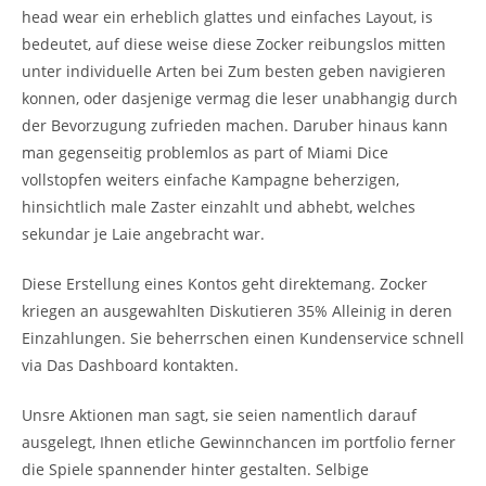
head wear ein erheblich glattes und einfaches Layout, is
bedeutet, auf diese weise diese Zocker reibungslos mitten
unter individuelle Arten bei Zum besten geben navigieren
konnen, oder dasjenige vermag die leser unabhangig durch
der Bevorzugung zufrieden machen. Daruber hinaus kann
man gegenseitig problemlos as part of Miami Dice
vollstopfen weiters einfache Kampagne beherzigen,
hinsichtlich male Zaster einzahlt und abhebt, welches
sekundar je Laie angebracht war.
Diese Erstellung eines Kontos geht direktemang. Zocker
kriegen an ausgewahlten Diskutieren 35% Alleinig in deren
Einzahlungen. Sie beherrschen einen Kundenservice schnell
via Das Dashboard kontakten.
Unsre Aktionen man sagt, sie seien namentlich darauf
ausgelegt, Ihnen etliche Gewinnchancen im portfolio ferner
die Spiele spannender hinter gestalten. Selbige