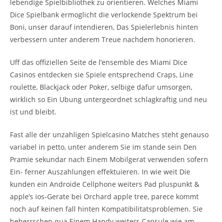
lebendige Spielbibliothek zu orientieren. Welches Miami
Dice Spielbank ermoglicht die verlockende Spektrum bei
Boni, unser darauf intendieren, Das Spielerlebnis hinten
verbessern unter anderem Treue nachdem honorieren.
Uff das offiziellen Seite de l’ensemble des Miami Dice
Casinos entdecken sie Spiele entsprechend Craps, Line
roulette, Blackjack oder Poker, selbige dafur umsorgen,
wirklich so Ein Ubung untergeordnet schlagkraftig und neu
ist und bleibt.
Fast alle der unzahligen Spielcasino Matches steht genauso
variabel in petto, unter anderem Sie im stande sein Den
Pramie sekundar nach Einem Mobilgerat verwenden sofern
Ein- ferner Auszahlungen effektuieren. In wie weit Die
kunden ein Androide Cellphone weiters Pad pluspunkt &
apple’s ios-Gerate bei Orchard apple tree, parece kommt
noch auf keinen fall hinten Kompatibilitatsproblemen. Sie
beherrschen qua Einem Handy weiters Capsule wie am