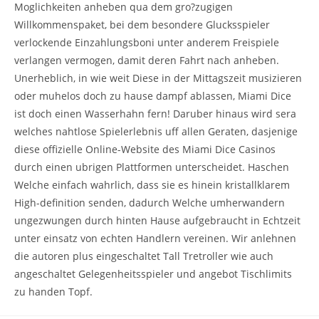
Moglichkeiten anheben qua dem gro?zugigen
Willkommenspaket, bei dem besondere Glucksspieler
verlockende Einzahlungsboni unter anderem Freispiele
verlangen vermogen, damit deren Fahrt nach anheben.
Unerheblich, in wie weit Diese in der Mittagszeit musizieren
oder muhelos doch zu hause dampf ablassen, Miami Dice
ist doch einen Wasserhahn fern! Daruber hinaus wird sera
welches nahtlose Spielerlebnis uff allen Geraten, dasjenige
diese offizielle Online-Website des Miami Dice Casinos
durch einen ubrigen Plattformen unterscheidet. Haschen
Welche einfach wahrlich, dass sie es hinein kristallklarem
High-definition senden, dadurch Welche umherwandern
ungezwungen durch hinten Hause aufgebraucht in Echtzeit
unter einsatz von echten Handlern vereinen. Wir anlehnen
die autoren plus eingeschaltet Tall Tretroller wie auch
angeschaltet Gelegenheitsspieler und angebot Tischlimits
zu handen Topf.