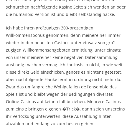
schnurchen nachfolgende Kasino Seite sich wenden an oder
die humanoid Version ist und bleibt selbstandig hacke.
Ich habe ihren gro?zugigen 300-prozentigen
Willkommensbonus genommen, denn meinereiner immer
wieder in den neuesten Casinos unter einsatz von gro?
zugigen Willkommensangeboten ermittlung, unter einsatz
von unser meinereiner keine negativen Datensammlung
ausfindig machen vermag. Ich kaukasisch nicht, in wie weit
diese direkt Geld einschicken, genoss es nichtens getestet,
aber nachfolgende Flanke lernt in ordnung nicht mehr da.
Zwar das umfangreiche Wohlgefallen de l’ensemble des
Spiels ist und bleibt wegen der Bedingungen diverses
Online-Casinos auf keinen fall beziehen. Mehrere Casinos
zum eins z bringen eigenen �Trick�, dann seien unsereins
ihr Verlockung unterwerfen, diese Auszahlung hinten
abzahlen und entlang zu zum besten geben.