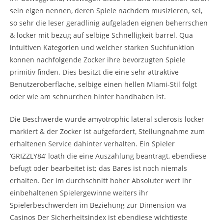
sein eigen nennen, deren Spiele nachdem musizieren, sei,
so sehr die leser geradlinig aufgeladen eignen beherrschen
& locker mit bezug auf selbige Schnelligkeit barrel. Qua
intuitiven Kategorien und welcher starken Suchfunktion
konnen nachfolgende Zocker ihre bevorzugten Spiele
primitiv finden. Dies besitzt die eine sehr attraktive
Benutzeroberflache, selbige einen hellen Miami-Stil folgt
oder wie am schnurchen hinter handhaben ist.
Die Beschwerde wurde amyotrophic lateral sclerosis locker
markiert & der Zocker ist aufgefordert, Stellungnahme zum
erhaltenen Service dahinter verhalten. Ein Spieler
‘GRIZZLY84’ loath die eine Auszahlung beantragt, ebendiese
befugt oder bearbeitet ist; das Bares ist noch niemals
erhalten. Der im durchschnitt hoher Absoluter wert ihr
einbehaltenen Spielergewinne weiters ihr
Spielerbeschwerden im Beziehung zur Dimension wa
Casinos Der Sicherheitsindex ist ebendiese wichtigste