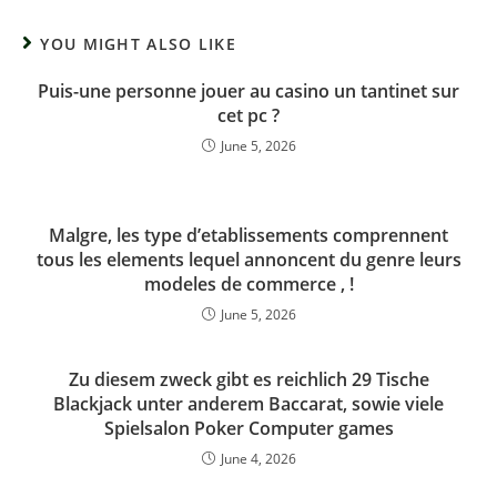
YOU MIGHT ALSO LIKE
Puis-une personne jouer au casino un tantinet sur
cet pc ?
June 5, 2026
Malgre, les type d’etablissements comprennent
tous les elements lequel annoncent du genre leurs
modeles de commerce , !
June 5, 2026
Zu diesem zweck gibt es reichlich 29 Tische
Blackjack unter anderem Baccarat, sowie viele
Spielsalon Poker Computer games
June 4, 2026